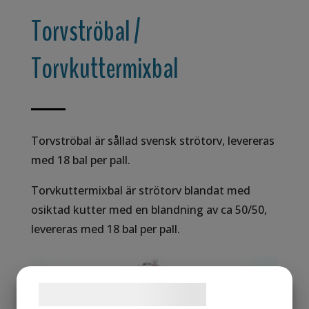
Torvströbal /
Torvkuttermixbal
Torvströbal är sållad svensk strötorv, levereras
med 18 bal per pall.
Torvkuttermixbal är strötorv blandat med
osiktad kutter med en blandning av ca 50/50,
levereras med 18 bal per pall.
Samtykke til cookies