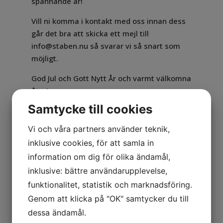
spännande år!
Vill ni komma i kontakt med oss innan dess
går det bra att skicka ett mejl till
info@staben.nu så svarar vi så snart som
möjligt.
God Jul och Gott Nytt År och varmt välkomna
åter!
Samtycke till cookies
Vi och våra partners använder teknik,
inklusive cookies, för att samla in
information om dig för olika ändamål,
inklusive: bättre användarupplevelse,
funktionalitet, statistik och marknadsföring.
Genom att klicka på "OK" samtycker du till
dessa ändamål.