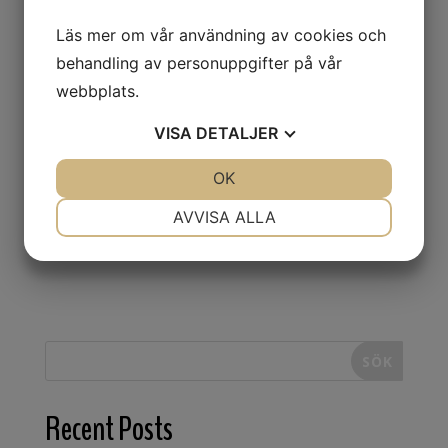
Läs mer om vår användning av cookies och
behandling av personuppgifter på vår
webbplats.
VISA
DETALJER
JA
NEJ
OK
JA
NEJ
Vi vill härmed tacka alla våra kunder och
NÖDVÄNDIG
INSTÄLLNINGAR
AVVISA ALLA
önska Er en GOD JUL
JA
NEJ
JA
NEJ
MARKNADSFÖRING
STATISTIK
SÖK
Recent Posts